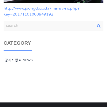
http://www.joongdo.co.kr/main/view.php?
key=20171101000949192
CATEGORY
공지사항 & NEWS