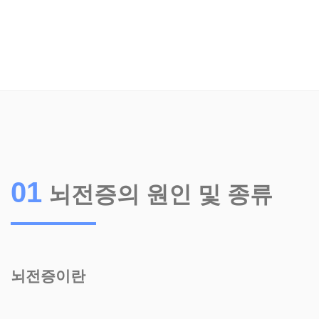
01
뇌전증의 원인 및 종류
뇌전증이란